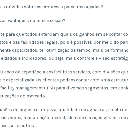
e as dúvidas sobre as empresas parceiras orçadas?
s as vantagens da terceirização?
te para que todos entendam quais os ganhos em se contar c
tos e das facilidades legais, pois é possível, por meio do parc
mente capacitados, ter otimização de tempo, mais performanc
 dados e indicadores, ou seja, mais controle e visão estratég
0 anos de experiência em facilities services, com divisões 
a e especializada. Os clientes podem contar com uma estrutu
ed facility management (IFM) para diversos segmentos, em co
larizações do mercado.
ções de higiene e limpeza, qualidade de água e ar, coleta de 
as verdes, manutenção predial, além de serviços gerais e de
 acesso, e outros.